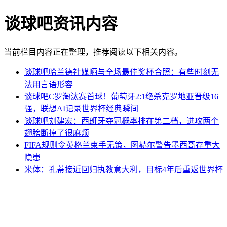
谈球吧资讯内容
当前栏目内容正在整理，推荐阅读以下相关内容。
谈球吧哈兰德社媒晒与全场最佳奖杯合照：有些时刻无
法用言语形容
谈球吧C罗淘汰赛首球！葡萄牙2:1绝杀克罗地亚晋级16
强，联想AI记录世界杯经典瞬间
谈球吧刘建宏：西班牙夺冠概率排在第二档，进攻两个
翅膀断掉了很麻烦
FIFA规则令英格兰束手无策，图赫尔警告墨西哥存重大
隐患
米体：孔蒂接近回归执教意大利，目标4年后重返世界杯