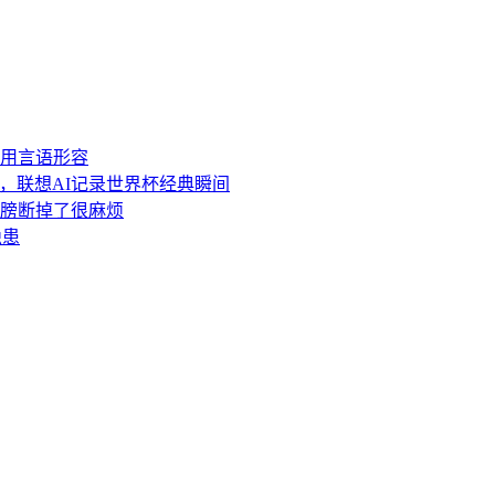
用言语形容
强，联想AI记录世界杯经典瞬间
膀断掉了很麻烦
隐患