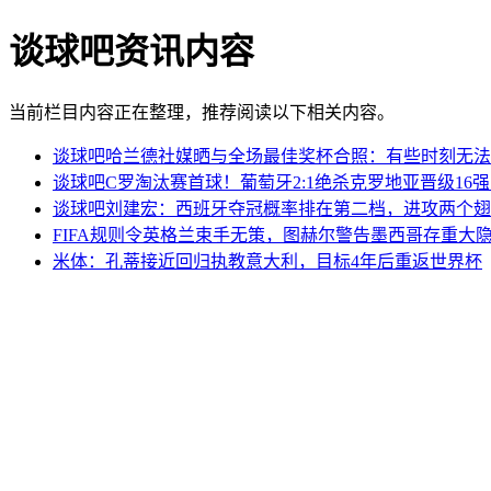
谈球吧资讯内容
当前栏目内容正在整理，推荐阅读以下相关内容。
谈球吧哈兰德社媒晒与全场最佳奖杯合照：有些时刻无法
谈球吧C罗淘汰赛首球！葡萄牙2:1绝杀克罗地亚晋级16
谈球吧刘建宏：西班牙夺冠概率排在第二档，进攻两个翅
FIFA规则令英格兰束手无策，图赫尔警告墨西哥存重大
米体：孔蒂接近回归执教意大利，目标4年后重返世界杯