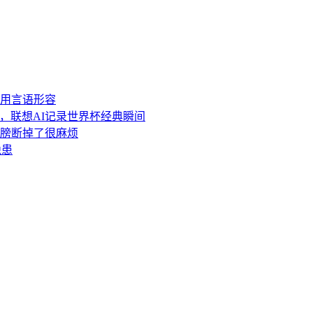
用言语形容
强，联想AI记录世界杯经典瞬间
膀断掉了很麻烦
隐患