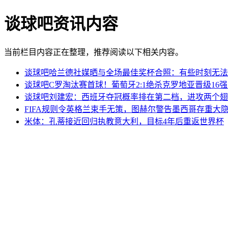
谈球吧资讯内容
当前栏目内容正在整理，推荐阅读以下相关内容。
谈球吧哈兰德社媒晒与全场最佳奖杯合照：有些时刻无法
谈球吧C罗淘汰赛首球！葡萄牙2:1绝杀克罗地亚晋级16
谈球吧刘建宏：西班牙夺冠概率排在第二档，进攻两个翅
FIFA规则令英格兰束手无策，图赫尔警告墨西哥存重大
米体：孔蒂接近回归执教意大利，目标4年后重返世界杯