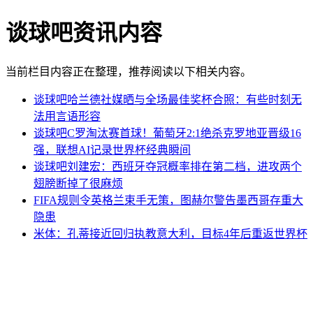
谈球吧资讯内容
当前栏目内容正在整理，推荐阅读以下相关内容。
谈球吧哈兰德社媒晒与全场最佳奖杯合照：有些时刻无
法用言语形容
谈球吧C罗淘汰赛首球！葡萄牙2:1绝杀克罗地亚晋级16
强，联想AI记录世界杯经典瞬间
谈球吧刘建宏：西班牙夺冠概率排在第二档，进攻两个
翅膀断掉了很麻烦
FIFA规则令英格兰束手无策，图赫尔警告墨西哥存重大
隐患
米体：孔蒂接近回归执教意大利，目标4年后重返世界杯