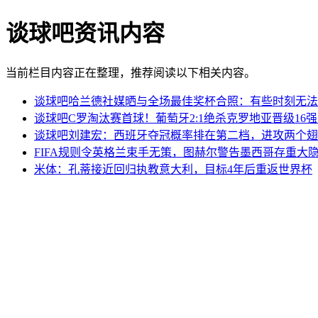
谈球吧资讯内容
当前栏目内容正在整理，推荐阅读以下相关内容。
谈球吧哈兰德社媒晒与全场最佳奖杯合照：有些时刻无法
谈球吧C罗淘汰赛首球！葡萄牙2:1绝杀克罗地亚晋级16
谈球吧刘建宏：西班牙夺冠概率排在第二档，进攻两个翅
FIFA规则令英格兰束手无策，图赫尔警告墨西哥存重大
米体：孔蒂接近回归执教意大利，目标4年后重返世界杯