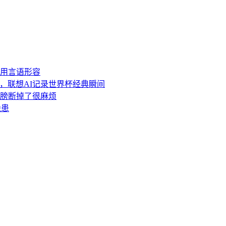
用言语形容
强，联想AI记录世界杯经典瞬间
膀断掉了很麻烦
隐患